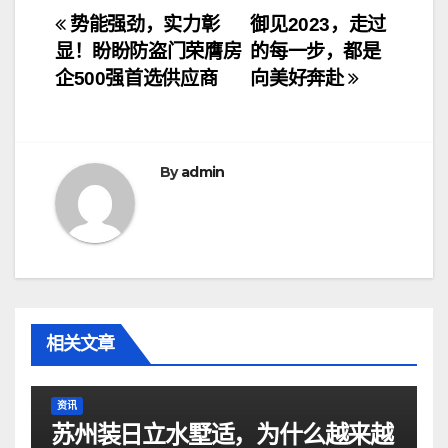
文
势能强劲，实力彰
御见2023，走过
显！盼盼防盗门荣膺房
的每一步，都是
章
企500强首选供应商
向美好奔赴
导
航
By
admin
相关文章
资讯
苏州装日立水墅适，为什么越来越