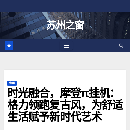
跳
至
内
苏州之窗
容
资讯
时光融合，摩登π挂机：
格力领跑复古风，为舒适
生活赋予新时代艺术