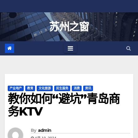
跳
至
内
苏州之窗
容
产业地产
教育
文化旅游
民生服务
消费
资讯
教你如何“避坑”青岛商
务KTV
By
admin