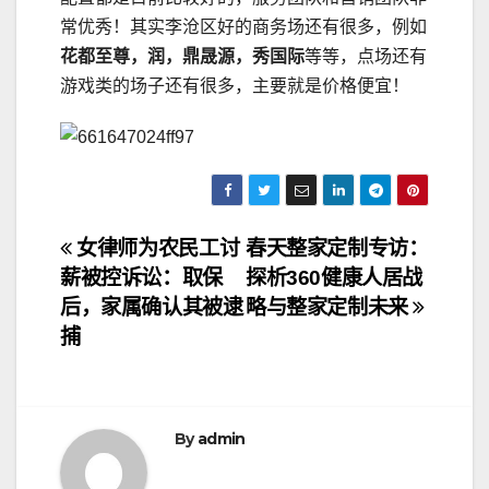
常优秀！其实李沧区好的商务场还有很多，例如
花都至尊，润，鼎晟源，秀国际
等等，点场还有
游戏类的场子还有很多，主要就是价格便宜！
文
女律师为农民工讨
春天整家定制专访：
薪被控诉讼：取保
探析360健康人居战
章
后，家属确认其被逮
略与整家定制未来
导
捕
航
By
admin