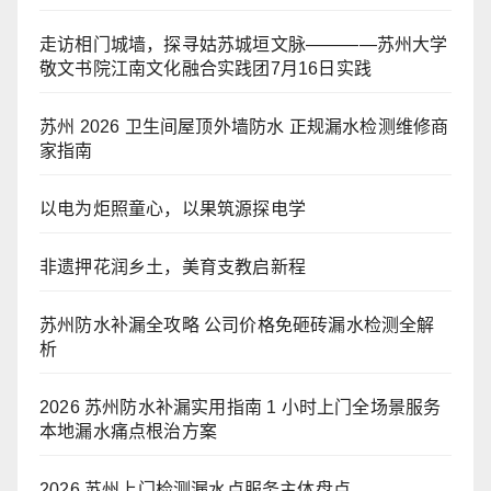
走访相门城墙，探寻姑苏城垣文脉————苏州大学
敬文书院江南文化融合实践团7月16日实践
苏州 2026 卫生间屋顶外墙防水 正规漏水检测维修商
家指南
以电为炬照童心，以果筑源探电学
非遗押花润乡土，美育支教启新程
苏州防水补漏全攻略 公司价格免砸砖漏水检测全解
析
2026 苏州防水补漏实用指南 1 小时上门全场景服务
本地漏水痛点根治方案
2026 苏州上门检测漏水点服务主体盘点