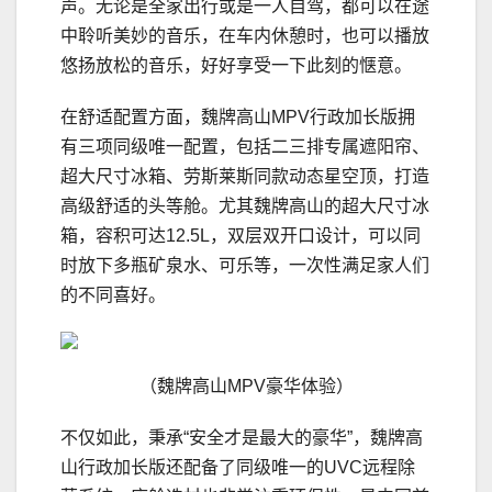
声。无论是全家出行或是一人自驾，都可以在途
中聆听美妙的音乐，在车内休憩时，也可以播放
悠扬放松的音乐，好好享受一下此刻的惬意。
在舒适配置方面，魏牌高山MPV行政加长版拥
有三项同级唯一配置，包括二三排专属遮阳帘、
超大尺寸冰箱、劳斯莱斯同款动态星空顶，打造
高级舒适的头等舱。尤其魏牌高山的超大尺寸冰
箱，容积可达12.5L，双层双开口设计，可以同
时放下多瓶矿泉水、可乐等，一次性满足家人们
的不同喜好。
（魏牌高山MPV豪华体验）
不仅如此，秉承“安全才是最大的豪华”，魏牌高
山行政加长版还配备了同级唯一的UVC远程除