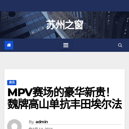
跳
至
内
苏州之窗
容
资讯
MPV赛场的豪华新贵！
魏牌高山单抗丰田埃尔法
By
admin