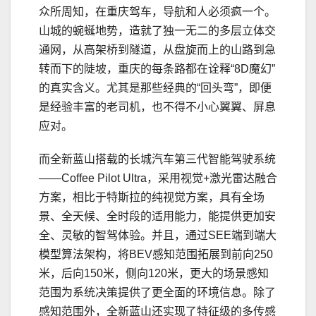
众所周知，在重庆驾车，导航和人必须疯一个。
山城的蜿蜒地势，造就了独一无二的多层立体交
通网，从高架桥到隧道，从盘旋而上的山路到急
转而下的陡坡，重庆的每条路都在诠释“8D魔幻”
的真实含义。尤其是那些经典的“回头弯”，即便
是经验丰富的老司机，也不得不小心翼翼、屏息
应对。
而全新蓝山搭载的长城汽车第三代智能驾驶系统
——Coffee Pilot Ultra，采用视觉+激光雷达融合
方案，相比于特斯拉的纯视觉方案，具有全场
景、全天候、全时段的适用能力，能提供更加安
全、灵敏的智驾体验。并且，通过SEE端到端大
模型算法架构，将BEV感知范围拓展到前向250
米，后向150米，侧向120米，更大的场景感知
范围为系统决策提供了更全⾯的环境信息。除了
感知范围外，全新蓝山还实现了特征级的多传感