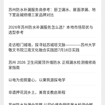
苏州防水补漏服务商参考：厨卫漏水、屋面渗漏、地
下室返碱修缮三家品牌对比
2026年苏州防水补漏服务怎么选？本地市场现状与
选型参考
走访相门城墙，探寻姑苏城垣文脉————苏州大学
敬文书院江南文化融合实践团7月16日实践
苏州 2026 卫生间屋顶外墙防水 正规漏水检测维修商
家指南
以电为炬照童心，以果筑源探电学
非遗押花润乡土，美育支教启新程
苏州防水补漏全攻略 公司价格免砸砖漏水检测全解