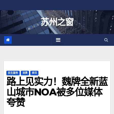
跳
至
内
苏州之窗
容
民生服务
消费
资讯
路上见实力！魏牌全新蓝
山城市NOA被多位媒体
夸赞