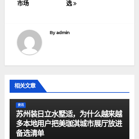
导
市场
选
航
By
admin
相关文章
资讯
苏州装日立水墅适，为什么越来越
多本地用户把美珈淇城市展厅放进
备选清单