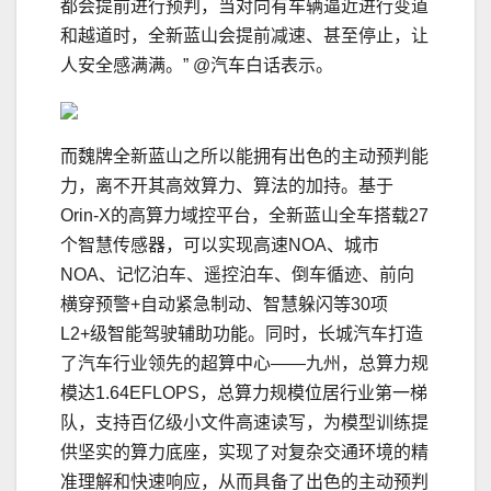
都会提前进行预判，当对向有车辆逼近进行变道
和越道时，全新蓝山会提前减速、甚至停止，让
人安全感满满。” @汽车白话表示。
而魏牌全新蓝山之所以能拥有出色的主动预判能
力，离不开其高效算力、算法的加持。基于
Orin-X的高算力域控平台，全新蓝山全车搭载27
个智慧传感器，可以实现高速NOA、城市
NOA、记忆泊车、遥控泊车、倒车循迹、前向
横穿预警+自动紧急制动、智慧躲闪等30项
L2+级智能驾驶辅助功能。同时，长城汽车打造
了汽车行业领先的超算中⼼——九州，总算力规
模达1.64EFLOPS，总算力规模位居行业第⼀梯
队，支持百亿级小文件高速读写，为模型训练提
供坚实的算力底座，实现了对复杂交通环境的精
准理解和快速响应，从而具备了出色的主动预判