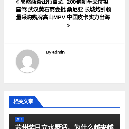
文
高端商务出行首选
200辆新车交付坦
座驾 武汉黄石商会批
桑尼亚 长城炮引领
章
量采购魏牌高山MPV
中国皮卡实力出海
导
航
By
admin
相关文章
资讯
苏州装日立水墅适，为什么越来越