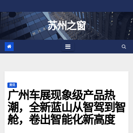
跳
至
内
苏州之窗
容
资讯
广州车展现象级产品热
潮，全新蓝山从智驾到智
舱，卷出智能化新高度