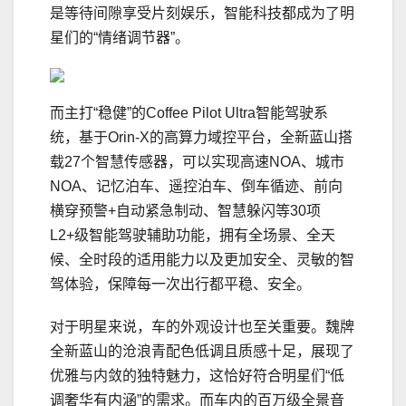
是等待间隙享受片刻娱乐，智能科技都成为了明
星们的“情绪调节器”。
而主打“稳健”的Coffee Pilot Ultra智能驾驶系
统，基于Orin-X的高算力域控平台，全新蓝山搭
载27个智慧传感器，可以实现高速NOA、城市
NOA、记忆泊车、遥控泊车、倒车循迹、前向
横穿预警+自动紧急制动、智慧躲闪等30项
L2+级智能驾驶辅助功能，拥有全场景、全天
候、全时段的适用能力以及更加安全、灵敏的智
驾体验，保障每一次出行都平稳、安全。
对于明星来说，车的外观设计也至关重要。魏牌
全新蓝山的沧浪青配色低调且质感十足，展现了
优雅与内敛的独特魅力，这恰好符合明星们“低
调奢华有内涵”的需求。而车内的百万级全景音