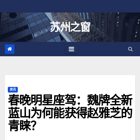
跳
至
内
苏州之窗
容
资讯
春晚明星座驾：魏牌全新
蓝山为何能获得赵雅芝的
青睐？