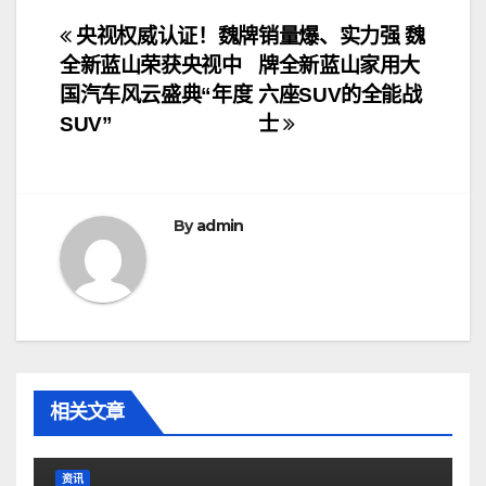
文
央视权威认证！魏牌
销量爆、实力强 魏
全新蓝山荣获央视中
牌全新蓝山家用大
章
国汽车风云盛典“年度
六座SUV的全能战
导
SUV”
士
航
By
admin
相关文章
资讯