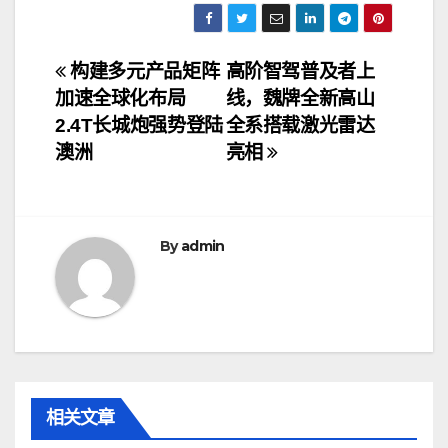
文
构建多元产品矩阵
高阶智驾普及者上
加速全球化布局
线，魏牌全新高山
章
2.4T长城炮强势登陆
全系搭载激光雷达
导
澳洲
亮相
航
By
admin
相关文章