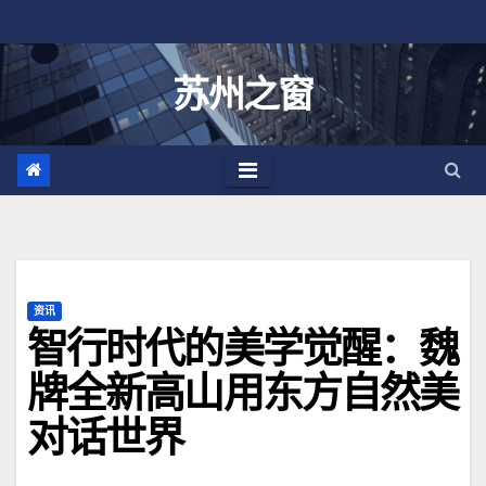
跳
至
内
苏州之窗
容
资讯
智行时代的美学觉醒：魏
牌全新高山用东方自然美
对话世界