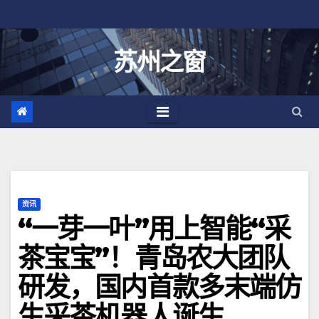
跳
至
内
苏州之窗
容
资讯
“一芽一叶”用上智能“采
茶宝宝”！青岛农大团队
研发，国内首款多末端仿
生采茶机器人诞生