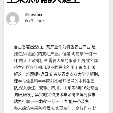
By
admin
4月 1, 2025
自古香茗出深山。茶产业作为特色农业产业,是
推进乡村振兴的支柱产业。但是,明前茶“一芽一
叶”的人工采摘标准,需要大量的采茶工,导致名优
茶主产区每年都出现不同程度的用工荒!如何破
解这一难题呢?近日,记者从青岛农业大学了解到,
理学与信息科学学院刘杰老师指导的本科生团
队,深入浙江、安徽、四川、山东等8地16处茶园
调研,研发了集实时定位技术与采摘爪阵列多末
端执行器于一体的“一芽一叶”智能采茶装备——
多末端仿生采茶机器人,实现精准、高效作业,助