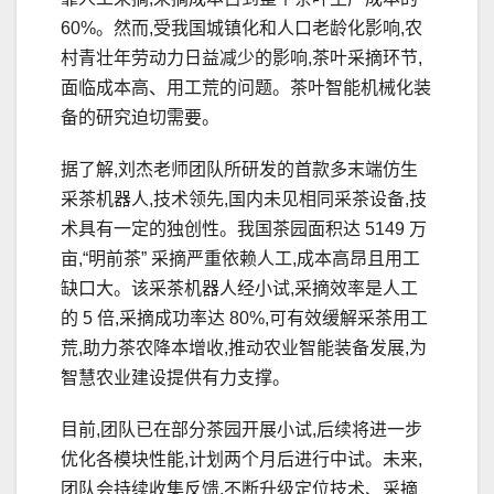
60%。然而,受我国城镇化和人口老龄化影响,农
村青壮年劳动力日益减少的影响,茶叶采摘环节,
面临成本高、用工荒的问题。茶叶智能机械化装
备的研究迫切需要。
据了解,刘杰老师团队所研发的首款多末端仿生
采茶机器人,技术领先,国内未见相同采茶设备,技
术具有一定的独创性。我国茶园面积达 5149 万
亩,“明前茶” 采摘严重依赖人工,成本高昂且用工
缺口大。该采茶机器人经小试,采摘效率是人工
的 5 倍,采摘成功率达 80%,可有效缓解采茶用工
荒,助力茶农降本增收,推动农业智能装备发展,为
智慧农业建设提供有力支撑。
目前,团队已在部分茶园开展小试,后续将进一步
优化各模块性能,计划两个月后进行中试。未来,
团队会持续收集反馈,不断升级定位技术、采摘