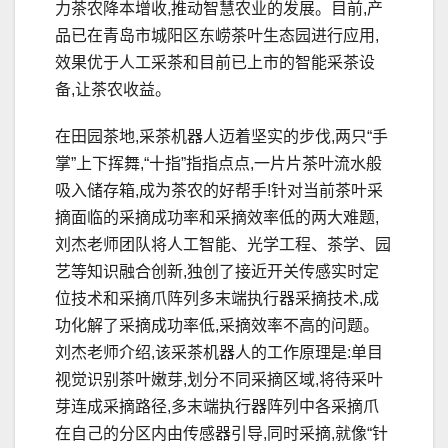
力茶农降本增收,推动智慧农业的发展。目前,产
品已在青岛市城阳区东崂茶叶生态园进行应用,
效果优于人工采茶和目前已上市的智能采茶设
备,让茶农收益。
在田园茶地,采茶机器人迈着坚实的步伐,两只“手
掌”上下挥舞,“十指”指指点点,一片片茶叶流水般
吸入储存箱,成为茶农的好帮手!针对当前茶叶采
摘面临的采摘成功率和采摘效率低的两大难题,
刘杰老师团队将人工智能、光学工程、茶学、园
艺等知识融合创新,独创了接近开关传感实时定
位技术和采摘爪阵列多末端执行器采摘技术,成
功化解了采摘成功率低,采摘效率不高的问题。
刘杰老师介绍,该采茶机器人的工作原理是:单目
视觉识别茶叶嫩芽,划分不同采摘区域,将待采叶
芽连成采摘路径,多末端执行器阵列中各采摘爪
在自己的分区内由传感器引导,同时采摘,就像“针