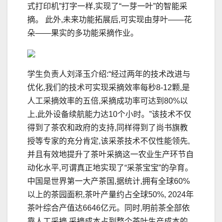
式打印机”打字一样,实现了“一芽一叶”的智能采
摘。 此外,未来功能拓展后,可实现由芽叶——花
朵——果实的多功能采摘作业。
学生负责人刘泽玉介绍:“经过两年的技术改进与
优化,我们的技术可实现采摘效率每秒8-12颗,是
人工采摘效率的五倍,采摘成功率可达到80%以
上,此外设备续航能力达10个小时。”该技术不仅
得到了茶农和政府的支持,同样得到了尚书旗教
授等专家的充分肯定,该采茶技术不仅性能领先,
并且有效地提升了茶叶采摘这一农业生产环节自
动化水平,可谓真正地实现了“采茶宝宝”的孕育。
中国是世界第一大产茶国,据统计,拥有全球60%
以上的茶园面积,茶叶产量约占全球50%, 2024年
茶叶综合产值达6646亿元。同时,明前茶全部依
靠人工采摘,采摘成本占到整个茶叶生产成本的