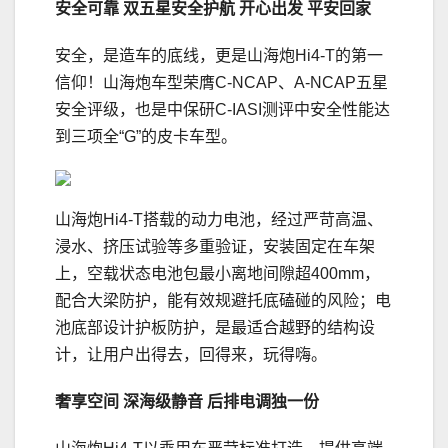
安全可靠
双五星安全护航 开心出发 平安回家
安全，是造车的底线，更是山海炮Hi4-T的第一
信仰！山海炮车型荣膺C-NCAP、A-NCAP五星
安全评级，也是中保研C-IASI测评中安全性能达
到三项全“G”的皮卡车型。
山海炮Hi4-T搭载的动力电池，经过严苛高温、
浸水、挤压试验等多重验证，安装固定在车架
上，空载状态电池包最小离地间隙超400mm，
配合大梁防护，能有效规避托底磕碰的风险；电
池底部设计护板防护，是最适合越野的结构设
计，让用户出得去，回得来，玩得嗨。
奢享空间 深海级静音
后排电调独一份