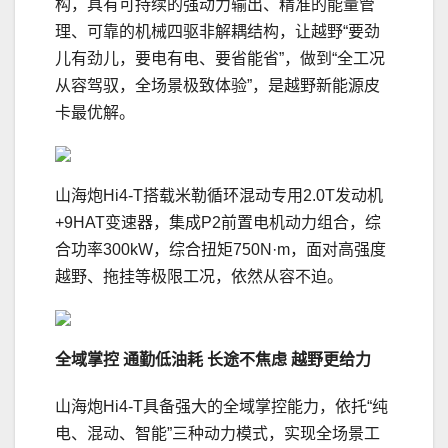
构，具有可持续的强动力输出、精准的能量管
理、可靠的机械四驱非解耦结构，让越野“要劲
儿有劲儿，要电有电、要省能省”，做到“全工况
从容驾驭，全场景极致体验”，是越野新能源皮
卡最优解。
山海炮Hi4-T搭载米勒循环混动专用2.0T发动机
+9HAT变速器，集成P2前置电机动力组合，综
合功率300kW，综合扭矩750N·m，面对高强度
越野、拖挂等极限工况，依然从容不迫。
全域掌控
通勤
低
油耗
长途不焦虑
越野更给力
山海炮Hi4-T具备强大的全域掌控能力，依托“纯
电、混动、智能”三种动力模式，实现全场景工