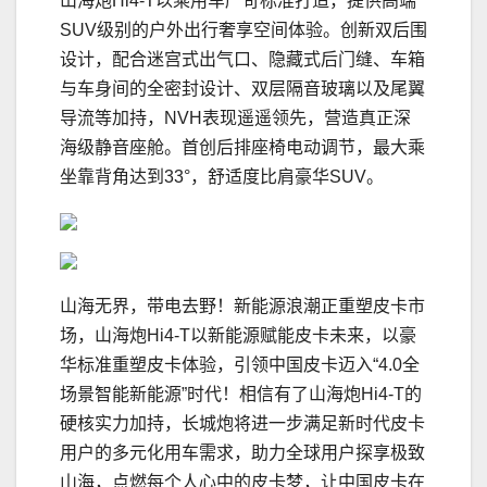
山海炮Hi4-T以乘用车严苛标准打造，提供高端
SUV级别的户外出行奢享空间体验。创新双后围
设计，配合迷宫式出气口、隐藏式后门缝、车箱
与车身间的全密封设计、双层隔音玻璃以及尾翼
导流等加持，NVH表现遥遥领先，营造真正深
海级静音座舱。首创后排座椅电动调节，最大乘
坐靠背角达到33°，舒适度比肩豪华SUV。
山海无界，带电去野！新能源浪潮正重塑皮卡市
场，山海炮Hi4-T以新能源赋能皮卡未来，以豪
华标准重塑皮卡体验，引领中国皮卡迈入“4.0全
场景智能新能源”时代！相信有了山海炮Hi4-T的
硬核实力加持，长城炮将进一步满足新时代皮卡
用户的多元化用车需求，助力全球用户探享极致
山海，点燃每个人心中的皮卡梦，让中国皮卡在