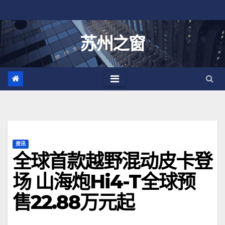
跳
至
内
苏州之窗
容
资讯
全球首款越野混动皮卡登
场 山海炮Hi4-T全球预
售22.88万元起