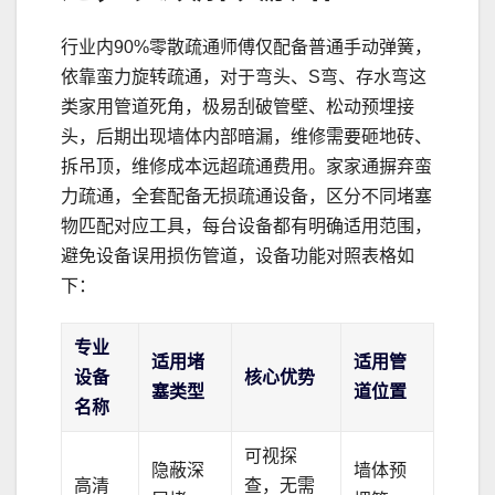
行业内90%零散疏通师傅仅配备普通手动弹簧，
依靠蛮力旋转疏通，对于弯头、S弯、存水弯这
类家用管道死角，极易刮破管壁、松动预埋接
头，后期出现墙体内部暗漏，维修需要砸地砖、
拆吊顶，维修成本远超疏通费用。家家通摒弃蛮
力疏通，全套配备无损疏通设备，区分不同堵塞
物匹配对应工具，每台设备都有明确适用范围，
避免设备误用损伤管道，设备功能对照表格如
下：
专业
适用堵
适用管
设备
核心优势
塞类型
道位置
名称
可视探
隐蔽深
墙体预
高清
查，无需