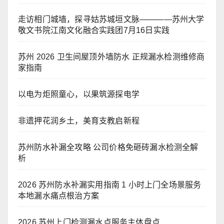
走访相门城墙，探寻姑苏城垣文脉————苏州大学
敬文书院江南文化融合实践团7月16日实践
苏州 2026 卫生间屋顶外墙防水 正规漏水检测维修商
家指南
以电为炬照童心，以果筑源探电学
非遗押花润乡土，美育支教启新程
苏州防水补漏全攻略 公司价格免砸砖漏水检测全解
析
2026 苏州防水补漏实用指南 1 小时上门全场景服务
本地漏水痛点根治方案
2026 苏州上门检测漏水点服务主体盘点