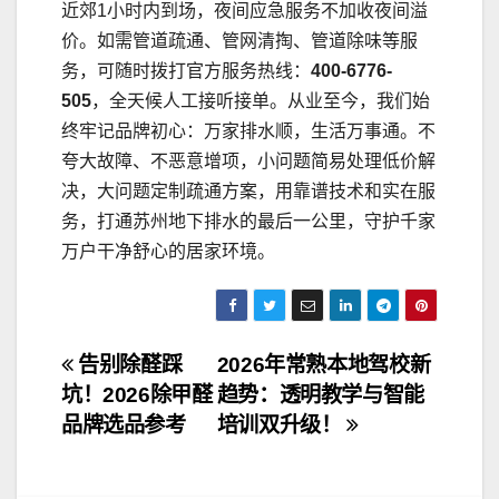
近郊1小时内到场，夜间应急服务不加收夜间溢
价。如需管道疏通、管网清掏、管道除味等服
务，可随时拨打官方服务热线：
400-6776-
505
，全天候人工接听接单。从业至今，我们始
终牢记品牌初心：万家排水顺，生活万事通。不
夸大故障、不恶意增项，小问题简易处理低价解
决，大问题定制疏通方案，用靠谱技术和实在服
务，打通苏州地下排水的最后一公里，守护千家
万户干净舒心的居家环境。
文
告别除醛踩
2026年常熟本地驾校新
坑！2026除甲醛
趋势：透明教学与智能
章
品牌选品参考
培训双升级！
导