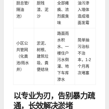
厨总管/
厨残
全部瘫
油污渗
隔油
渣、泥
痪、浓
入墙体
池）
沙
烈腐臭
造成墙
味
面发霉
路面雨
水积
简单抽
小区公
淤泥、
水、一
污治标
共管网
树根、
楼住户
不治
（化粪
建筑垃
污水倒
本，1-2
池/雨水
圾、粪
灌、地
个月再
井）
便结块
下车库
次堵塞
渗水
以专业为刃，告别暴力疏
通，长效解决淤堵