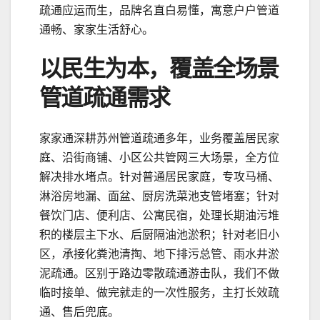
疏通应运而生，品牌名直白易懂，寓意户户管道
通畅、家家生活舒心。
以民生为本，覆盖全场景
管道疏通需求
家家通深耕苏州管道疏通多年，业务覆盖居民家
庭、沿街商铺、小区公共管网三大场景，全方位
解决排水堵点。针对普通居民家庭，专攻马桶、
淋浴房地漏、面盆、厨房洗菜池支管堵塞；针对
餐饮门店、便利店、公寓民宿，处理长期油污堆
积的楼层主下水、后厨隔油池淤积；针对老旧小
区，承接化粪池清掏、地下排污总管、雨水井淤
泥疏通。区别于路边零散疏通游击队，我们不做
临时接单、做完就走的一次性服务，主打长效疏
通、售后兜底。