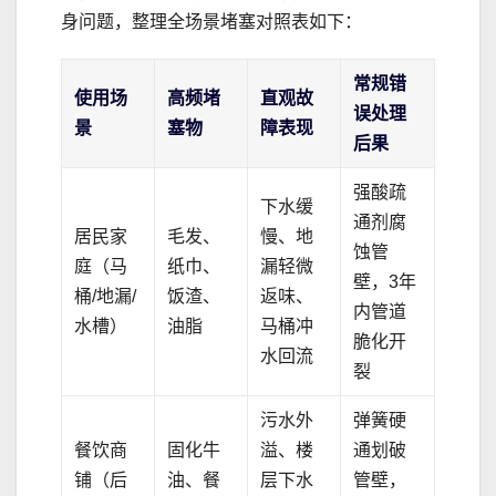
身问题，整理全场景堵塞对照表如下：
常规错
使用场
高频堵
直观故
误处理
景
塞物
障表现
后果
强酸疏
下水缓
通剂腐
居民家
毛发、
慢、地
蚀管
庭（马
纸巾、
漏轻微
壁，3年
桶/地漏/
饭渣、
返味、
内管道
水槽）
油脂
马桶冲
脆化开
水回流
裂
污水外
弹簧硬
餐饮商
固化牛
溢、楼
通划破
铺（后
油、餐
层下水
管壁，