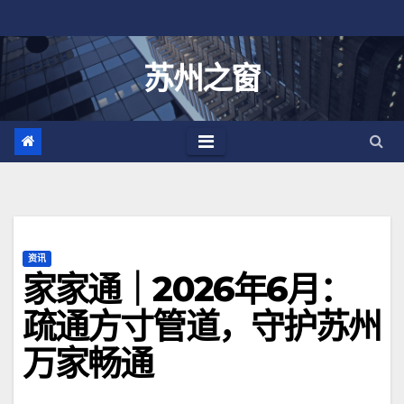
跳
至
内
苏州之窗
容
资讯
家家通｜2026年6月：
疏通方寸管道，守护苏州
万家畅通