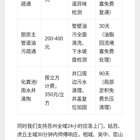
疏通
道异味
塞免费
检测
复通）
管壁油
30天
厨房主
污全面
（油脂
200-400
管道油
清洗、
回流堵
元
污疏通
下水坡
塞免费
度检测
处理）
井口周
90天
按立方
化粪池/
边污水
（局部
计费，
雨水井
清理、
淤积免
350元/立
清掏
井盖复
费负压
方
位加固
清理）
同时我们支持苏州全域24小时应急上门，姑苏、
虎丘主城30分钟内师傅响应，相城、吴中、昆山