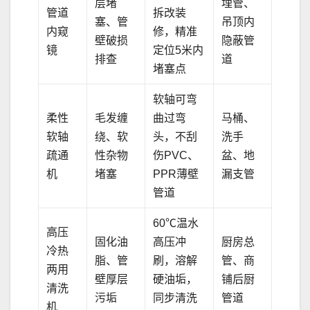
层堵
埋管、
管道
拆改装
塞、管
吊顶内
内窥
修，精准
壁破损
隐蔽管
镜
定位5米内
排查
道
堵塞点
软轴可弯
柔性
毛发缠
曲过弯
马桶、
软轴
绕、软
头，不刮
洗手
疏通
性杂物
伤PVC、
盆、地
机
堵塞
PPR薄壁
漏支管
管道
60℃温水
高压
固化油
高压冲
厨房总
冷热
脂、管
刷，溶解
管、商
两用
壁厚层
硬油垢，
铺后厨
清洗
污垢
同步清洗
管道
机