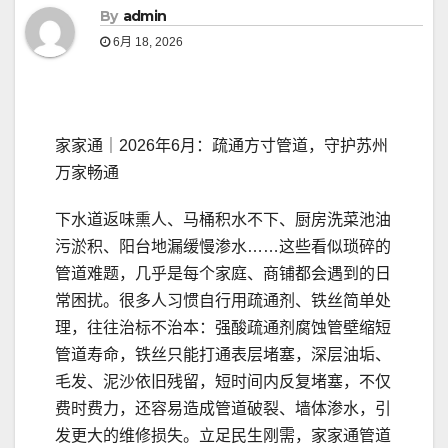
By
admin
6月 18, 2026
家家通｜2026年6月：疏通方寸管道，守护苏州
万家畅通
下水道返味熏人、马桶积水不下、厨房洗菜池油
污淤积、阳台地漏缓慢渗水……这些看似琐碎的
管道难题，几乎是每个家庭、商铺都会遇到的日
常困扰。很多人习惯自行用疏通剂、铁丝简单处
理，往往治标不治本：强酸疏通剂腐蚀管壁缩短
管道寿命，铁丝只能打通表层堵塞，深层油垢、
毛发、泥沙依旧残留，短时间内反复堵塞，不仅
费时费力，还容易造成管道破裂、墙体渗水，引
发更大的维修损失。立足民生刚需，家家通管道