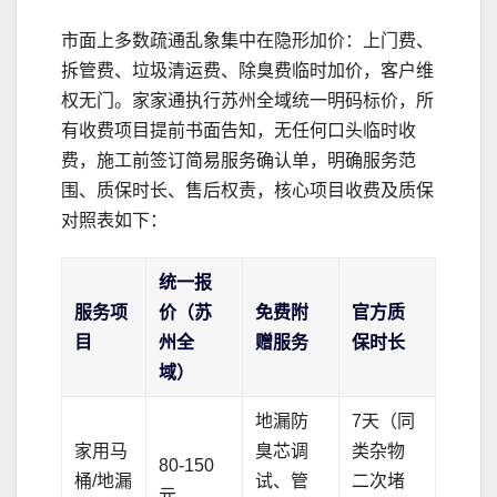
市面上多数疏通乱象集中在隐形加价：上门费、
拆管费、垃圾清运费、除臭费临时加价，客户维
权无门。家家通执行苏州全域统一明码标价，所
有收费项目提前书面告知，无任何口头临时收
费，施工前签订简易服务确认单，明确服务范
围、质保时长、售后权责，核心项目收费及质保
对照表如下：
统一报
服务项
价（苏
免费附
官方质
目
州全
赠服务
保时长
域）
地漏防
7天（同
家用马
臭芯调
类杂物
80-150
桶/地漏
试、管
二次堵
元