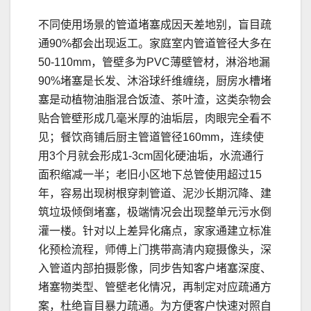
不同使用场景的管道堵塞成因天差地别，盲目疏
通90%都会出现返工。家庭室内管道管径大多在
50-110mm，管壁多为PVC薄壁管材，淋浴地漏
90%堵塞是长发、沐浴球纤维缠绕，厨房水槽堵
塞是动植物油脂混合饭渣、茶叶渣，这类杂物会
贴合管壁形成几毫米厚的油垢层，肉眼完全看不
见；餐饮商铺后厨主管道管径160mm，连续使
用3个月就会形成1-3cm固化硬油垢，水流通行
面积缩减一半；老旧小区地下总管使用超过15
年，容易出现树根穿刺管道、泥沙长期沉降、建
筑垃圾倾倒堵塞，极端情况会出现整单元污水倒
灌一楼。针对以上差异化痛点，家家通建立标准
化预检流程，师傅上门携带高清内窥摄像头，深
入管道内部拍摄影像，同步告知客户堵塞深度、
堵塞物类型、管壁老化情况，再制定对应疏通方
案，杜绝盲目暴力疏通。为方便客户快速对照自