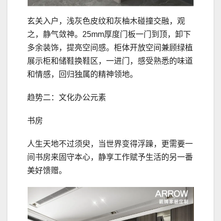
玄关入户，浅灰色皮纹和灰柚木碰撞交融，观
之，静气敛神。25mm厚度门板一门到顶，卸下
多余装饰，提亮空间感。柜体开放空间兼顾绿植
展示柜和储鞋换鞋区，一进门，感受熟悉的味道
和情感，回归独属的精神领地。
趋势二：文化办公元素
书房
人生天地不过须臾，当世界变得浮躁，更需要一
间书房来固守本心，静享工作赋予生活的另一番
美好馈赠。