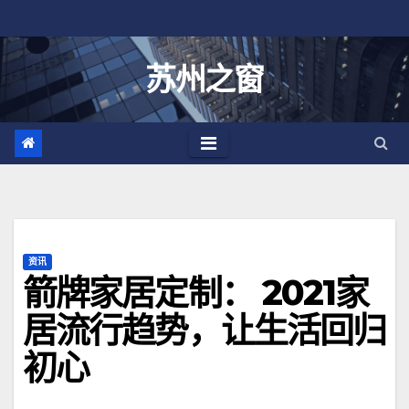
跳
至
内
苏州之窗
容
资讯
箭牌家居定制： 2021家
居流行趋势，让生活回归
初心