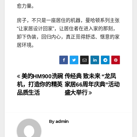
愈力量。
房子，不只是一座居住的机器，曼哈顿系列主张
“让家居设计回家”，让居住者在进入家的那刻，
卸下伪装，回归内心，真正觅得舒适、惬意的家
居环境。
文
美的HM900洗碗
传经典 致未来 “龙凤
机，打造你的精英
家居66周年庆典”活动
章
品质生活
盛大举行
导
航
By
admin