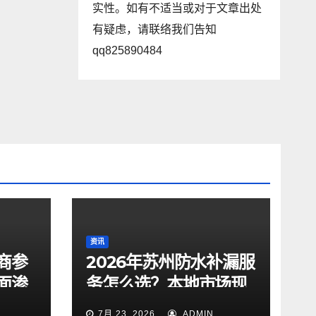
实性。如有不适当或对于文章出处
有疑虑，请联络我们告知
qq825890484
资讯
商参
2026年苏州防水补漏服
面渗
务怎么选？本地市场现
缮三
状与选型参考
7月 23, 2026
ADMIN