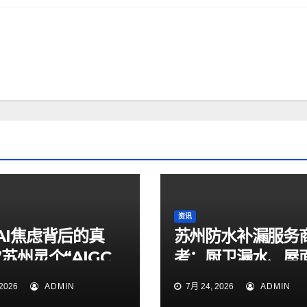
资讯
AI焦虑背后的真
苏州防水补漏服务
苏州灵个“AIGC
考：厨卫漏水、屋
大赛正式启动
漏、地下室返碱修
2026
ADMIN
7月 24, 2026
ADMIN
家品牌对比