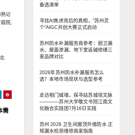
备选清单
你熟记
寻找AI焦虑背后的真相，”苏州灵
庭院,
个“AIGC共创大赛正式启动
苏州防水补漏服务商参考：厨卫漏
水、屋面渗漏、地下室返碱修缮三
家品牌对比
北
2026年苏州防水补漏服务怎么
选？本地市场现状与选型参考
走访相门城墙，探寻姑苏城垣文脉
————苏州大学敬文书院江南文
化融合实践团7月16日实践
本需
苏州 2026 卫生间屋顶外墙防水 正
规漏水检测维修商家指南