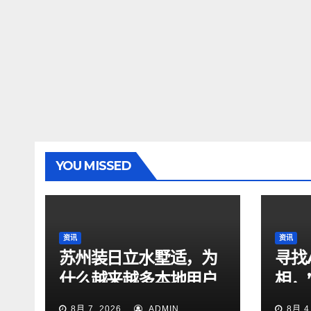
YOU MISSED
资讯
资讯
苏州装日立水墅适，为
寻找
什么越来越多本地用户
相，
把美珈淇城市展厅放进
创大
8月 7, 2026
ADMIN
8月 4