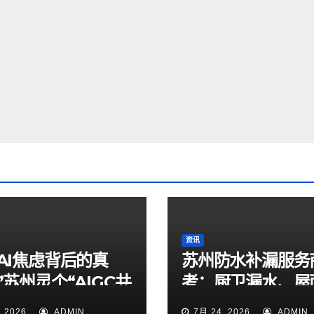
资讯
AI焦虑背后的真
苏州防水补漏服务
”苏州灵个“AIGC共
考：厨卫漏水、屋
赛正式启动
漏、地下室返碱修
, 2026
ADMIN
7月 24, 2026
ADMIN