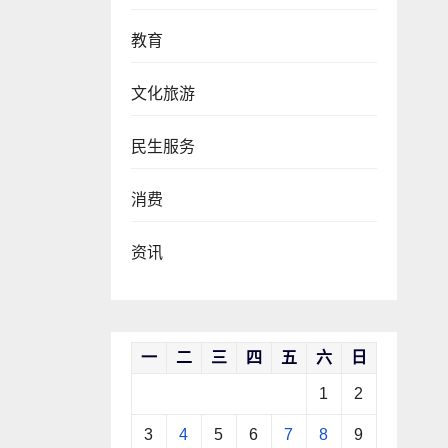
教育
文化旅游
民生服务
消费
资讯
一
二
三
四
五
六
日
1
2
3
4
5
6
7
8
9