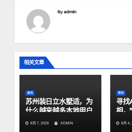
导
航
By
admin
相关文章
资讯
资讯
苏州装日立水墅适，为
寻找
什么越来越多本地用户
相，”
把美珈淇城市展厅放进
共创
8月 7, 2026
ADMIN
8月 4, 
备选清单