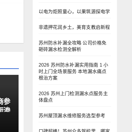
以电为炬照童心，以果筑源探电学
非遗押花润乡土，美育支教启新程
苏州防水补漏全攻略 公司价格免
砸砖漏水检测全解析
2026 苏州防水补漏实用指南 1 小
时上门全场景服务 本地漏水痛点
根治方案
2026 苏州上门检测漏水点服务主
商参
体盘点
面渗
苏州屋顶漏水维修服务选型参考
缮三
口碑超棒！苏州众多驾校里，哪家