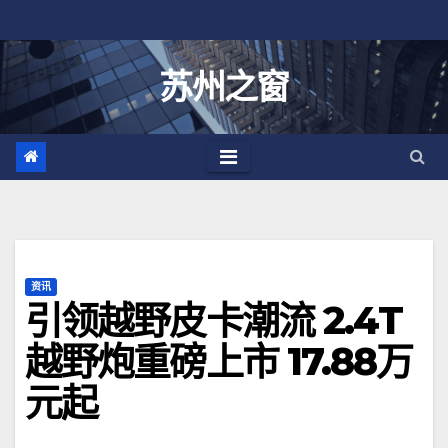
跳
至
内
苏州之窗
容
资讯
引领越野皮卡潮流 2.4T
越野炮重磅上市 17.88万
元起