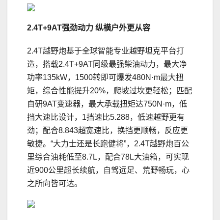
2
.4
T
+9
AT
强劲动力
纵横户外更从容
2.4T越野炮基于全球智能专业越野坦克平台打
造，搭载2.4T+9AT同级最强柴油动力，最大净
功率135kW，1500转即可爆发480N·m最大扭
矩，综合性能提升20%，爬坡过坎更轻松；匹配
自研9AT变速器，最大承载扭矩达750N·m，低
挡大速比设计，1挡速比5.288，低速越野更有
劲；配合8.843超宽速比，换挡更顺畅，反应更
敏捷。“大力士还是长跑健将”，2.4T越野炮百公
里综合油耗低至8.7L，配合78L大油箱，可实现
近900公里超长续航，自驾远足、荒野畅玩，心
之所向皆可达。