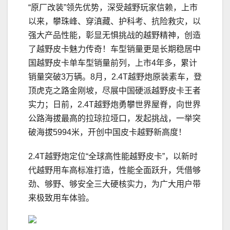
“原厂改装”领先优势，深受越野玩家信赖，上市
以来，攀珠峰、穿滇藏、护科考、抗险救灾，以
强大产品性能，彰显无惧挑战的越野精神，创造
了越野皮卡魅力传奇！车型销量更是长期稳居中
国越野皮卡单车型销量前列，上市4年多，累计
销量突破3万辆。8月，2.4T越野炮原装素车，登
顶虎克之路金刚坡，尽展中国硬派越野皮卡王者
实力；日前，2.4T越野炮勇攀世界屋脊，向世界
公路海拔最高的拉琼拉垭口，发起挑战，一举突
破海拔5994米，开创中国皮卡越野新高度！
2.4T越野炮定位“全球高性能越野皮卡”，以新时
代越野用车高标准打造，性能全面跃升，凭借够
劲、够野、够安全三大硬核实力，为广大用户带
来极致用车体验。