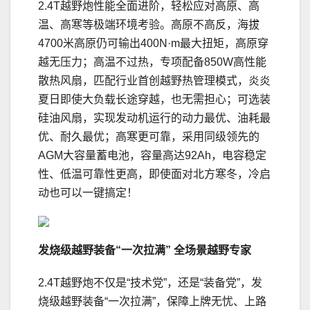
2.4T越野炮性能全面进阶，轻松应对高原、高
温、高寒等极端环境考验。高原不高反，海拔
4700米高原仍可输出400N·m最大扭矩，高原穿
越无压力；高温不过热，专项配备850W高性能
散热风扇，匹配行业首创越野热管理模式，炎炎
夏日即使大负载长途穿越，也无需担心；可选装
硅油风扇，实现发动机运行的动力最优、油耗最
优、耐久最优；高寒更可靠，采用同级领先的
AGM大容量蓄电池，容量高达92Ah，电容稳定
性、低温可靠性更高，即使面对北方寒冬，冷启
动也可以一键搞定！
发烧级越野装备“一次拉满”
全场景越野专家
2.4T越野炮不仅是“技术党”，还是“装备党”，发
烧级越野装备“一次拉满”，保障上牌无忧、上路