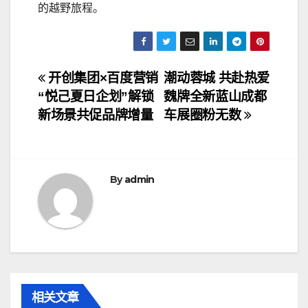
的越野旅程。
文
开创集团×百度营销
潮动蓉城 共赴热爱
“悦己夏日企划”解锁
魏牌全新蓝山成都
章
新场景共促品牌增量
车展圈粉无数
导
航
By
admin
相关文章