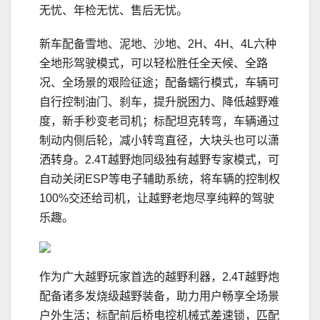
无忧、年检无忧、售后无忧。
新车配备雪地、泥地、沙地、2H、4H、4L六种
全地形驾驶模式，可以轻松胜任全天候、全路
况、全场景的艰险征途；配备蠕行模式，车辆可
自行控制油门、刹车，提升脱困力、降低越野难
度，新手秒变老司机；标配坦克转弯，车辆通过
制动内侧后轮，减小转弯直径，大块头也可以潇
洒转身。2.4T越野炮同级独有越野专家模式，可
自动关闭ESP等电子辅助系统，将车辆的控制权
100%交还给司机，让越野老炮尽享纯粹的驾驶
乐趣。
作为广大越野玩家首选的越野利器，2.4T越野炮
配备诸多发烧级越野装备，助力用户畅享全场景
户外生活；标配前后桥电控机械式差速锁，匹配