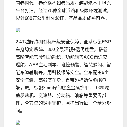
内卷时代，卷价格不如卷品质。越野炮基于坦克
平台打造，经过76种全球道路和极限环境测试，
累计600万公里耐久验证，产品品质成熟可靠。
2.4T越野炮拥有标杆级安全保障，全系标配ESP
车身稳定系统、360全景环视+透明底盘，搭载
高阶智能驾驶辅助系统，功能涵盖ACC自适应
巡航、AEB主动刹车、碰撞预警、智慧躲闪、智
能车道辅助等，用科技保障安全。全车配备6个
安全气囊、高强度车身，自带碰撞断油/解锁功
能，原厂标配3mm厚的底盘金属护甲，100%覆
盖发动机、变速器、分动箱、油箱等重要零部
件，全方位的铠甲守护，呵护出行每一个精彩瞬
间。