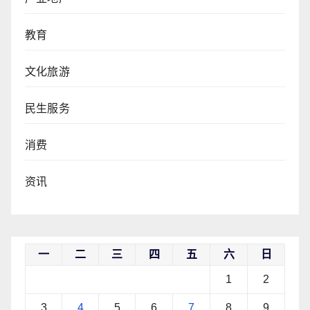
教育
文化旅游
民生服务
消费
资讯
一
二
三
四
五
六
日
1
2
3
4
5
6
7
8
9