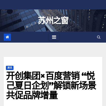
跳
至
内
苏州之窗
容
资讯
开创集团×百度营销 “悦
己夏日企划”解锁新场景
共促品牌增量