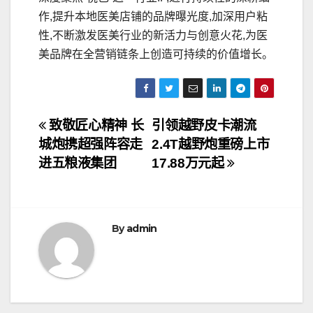
作,提升本地医美店铺的品牌曝光度,加深用户粘
性,不断激发医美行业的新活力与创意火花,为医
美品牌在全营销链条上创造可持续的价值增长。
文
致敬匠心精神 长
引领越野皮卡潮流
城炮携超强阵容走
2.4T越野炮重磅上市
章
进五粮液集团
17.88万元起
导
航
By
admin